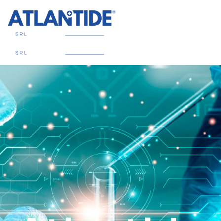
06 99312763
info@atlantide-health.it
Atlantide
Atlantide
srl
srl